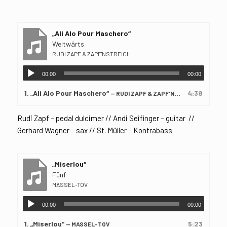
„Ali Alo Pour Maschero“
Weltwärts
RUDI ZAPF & ZAPF'NSTREICH
00:00
00:00
1.
„Ali Alo Pour Maschero“
4:38
— RUDI ZAPF & ZAPF'NSTREICH
Rudi Zapf – pedal dulcimer // Andi Seifinger – guitar //
Gerhard Wagner – sax // St. Müller – Kontrabass
„Miserlou“
Fünf
MASSEL-TOV
00:00
00:00
1.
„Miserlou“
5:23
— MASSEL-TOV