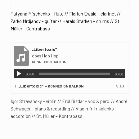
Tatyana Mischenko – flute // Florian Ewald – clarinet //
Zarko Mrdjanov – guitar // Harald Starken – drums // St.
Müller – Contrabass
„Libertoxic“
goes Hop Hop
KONNEXION BALKON
00:00
00:00
1.
„Libertoxic“
5:10
— KONNEXION BALKON
Igor Stravansky – violin // Erol Dizdar – voc & perc // André
Schwager – piano & recording // Vladimir Trikolenko –
accordion // St. Müller – Kontrabass