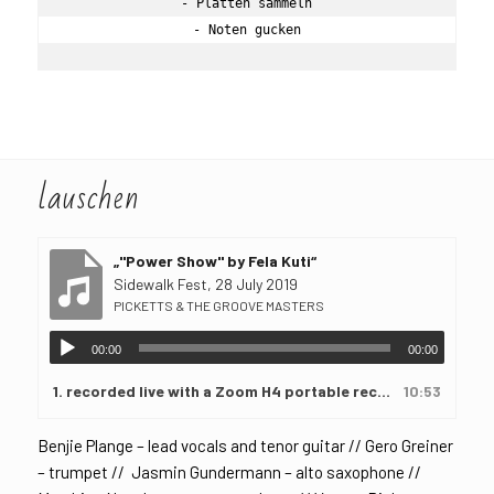
- Platten sammeln

- Noten gucken
lauschen
„"Power Show" by Fela Kuti“
Sidewalk Fest, 28 July 2019
PICKETTS & THE GROOVE MASTERS
00:00
00:00
1. recorded live with a Zoom H4 portable recorder
10:53
Benjie Plange – lead vocals and tenor guitar // Gero Greiner
– trumpet // Jasmin Gundermann – alto saxophone //