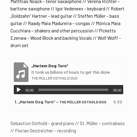
Matthias Noack – tenor saxaophone // Verena Richter –
baritone saxophone // Igor Vedeneev – keyboard // Robert
„Goldzahn“ Hartner – lead guitar // Steffen Müller – bass
guitar // Raady Maia Madureira – congas // Mónica Maia
Cucchiara – shakers and other percussion // Picketts
Ezenwa – Wood Block and backing Vocals // Wolf Wolff –
drum set
„Harlem Dog Turn“
It took us billions of hours to get this done
THE MÜLLER OSTHOLD DUO
00:00
00:00
1.
„Harlem Dog Turn“
5:32
— THE MÜLLER OSTHOLD DUO
Sebastion Osthold – grand piano // St. Müller – contrabass
// Florian Oestreicher – recording