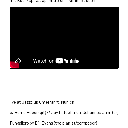
mit Rudi Zapf & Zapf’nstreich – Nimm 5 Zuserl
live at Jazzclub Unterfahrt, Munich
c/ Bernd Huber (git) // Jay Lateef a.k.a. Johannes Jahn (dr)
Funkallero by Bill Evans (the pianist/composer)